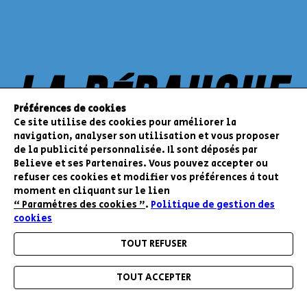
Préférences de cookies
Ce site utilise des cookies pour améliorer la
navigation, analyser son utilisation et vous proposer
de la publicité personnalisée. Il sont déposés par
Believe et ses Partenaires. Vous pouvez accepter ou
refuser ces cookies et modifier vos préférences à tout
moment en cliquant sur le lien
“ Paramètres des cookies ”
.
Politique de gestion des
cookies
TOUT REFUSER
RESTEZ INFORMÉ DE NOS BONS PLANS ET
NOUVEAUTÉS
TOUT ACCEPTER
Menu
Accueil
Mon compte
Mon panier
ENVOYER