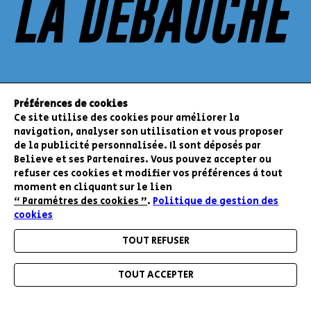
Préférences de cookies
Ce site utilise des cookies pour améliorer la
navigation, analyser son utilisation et vous proposer
de la publicité personnalisée. Il sont déposés par
Believe et ses Partenaires. Vous pouvez accepter ou
RESTEZ INFORMÉ DE NOS BONS PLANS ET
refuser ces cookies et modifier vos préférences à tout
NOUVEAUTÉS
moment en cliquant sur le lien
“ Paramètres des cookies ”
.
Politique de gestion des
cookies
ENVOYER
TOUT REFUSER
TOUT ACCEPTER
A PROPOS DE BELIEVE
Menu
Accueil
Mon compte
Mon panier