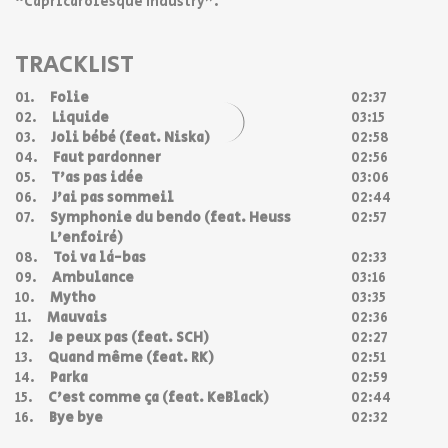
“Capricarolesque Industry”.
TRACKLIST
01.
Folie
02:37
02.
Liquide
03:15
03.
Joli bébé (feat. Niska)
02:58
04.
Faut pardonner
02:56
05.
T'as pas idée
03:06
06.
J'ai pas sommeil
02:44
07.
Symphonie du bendo (feat. Heuss
02:57
L'enfoiré)
08.
Toi va là-bas
02:33
09.
Ambulance
03:16
10.
Mytho
03:35
11.
Mauvais
02:36
12.
Je peux pas (feat. SCH)
02:27
13.
Quand même (feat. RK)
02:51
14.
Parka
02:59
15.
C'est comme ça (feat. KeBlack)
02:44
16.
Bye bye
02:32