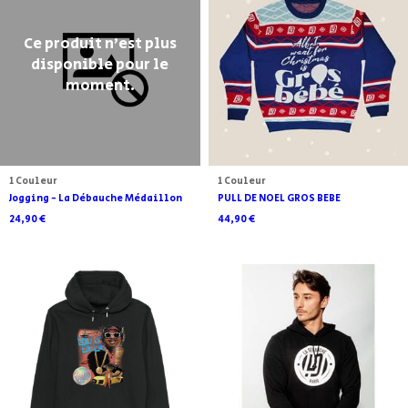
Ce produit n'est plus
disponible pour le
moment.
1 Couleur
1 Couleur
Jogging - La Débauche Médaillon
PULL DE NOEL GROS BEBE
24,90 €
44,90 €