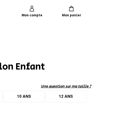
Mon compte
Mon panier
TROUVER UN MAGASIN
SE CONNECTER
MON PANIER
rouvez le magasin le plus proche et profitez
'offres exclusives !
SUIVI DE COMMANDE INVITÉ
ou
lon Enfant
AUTOUR DE MOI
Une question sur ma taille ?
10 ANS
12 ANS
Mot de passe oublié
Rester connecté(e)
SE CONNECTER