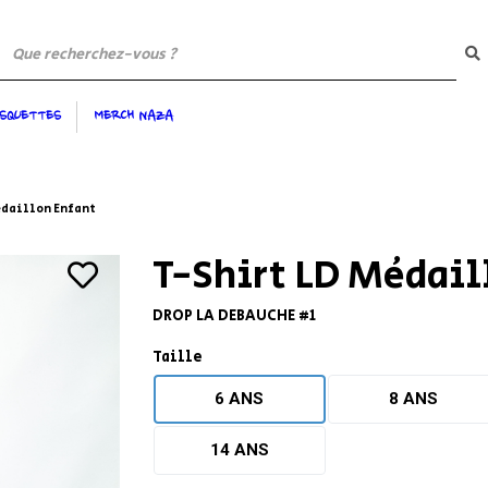
SQUETTES
MERCH NAZA
T
d
édaillon Enfant
T-Shirt LD Médail
DROP LA DEBAUCHE #1
Taille
6 ANS
8 ANS
14 ANS