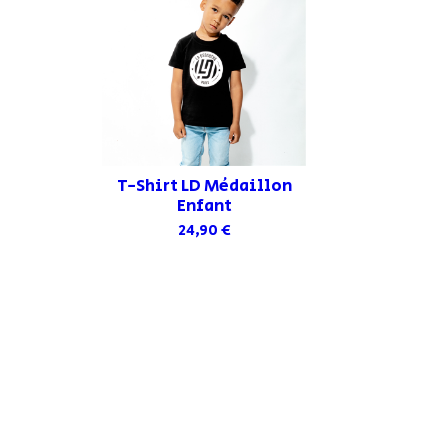
Mentions légales
Homm
CGV
Femm
Politique de protection de la vie
Enfan
privée
Casqu
Acces
Disqu
T-Shirt LD Médaillon
Enfant
24,90 €