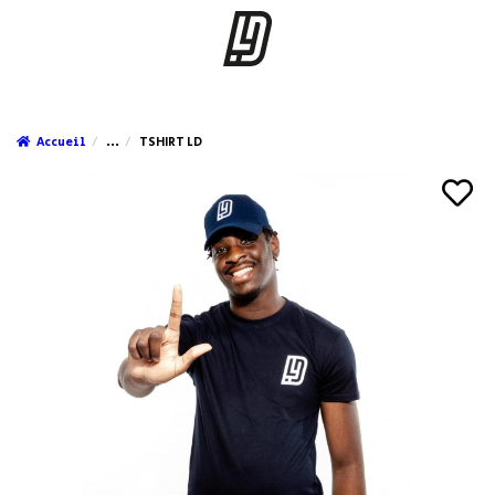
Accueil
...
TSHIRT LD