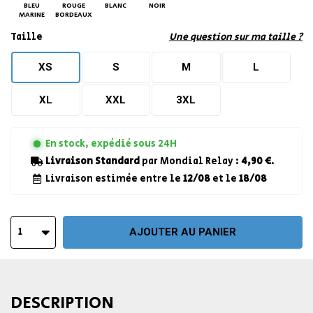
BLEU
ROUGE
BLANC
NOIR
MARINE
BORDEAUX
Taille
Une question sur ma taille ?
XS
S
M
L
XL
XXL
3XL
En stock, expédié sous 24H
Livraison Standard
par Mondial Relay :
4,90 €
.
Livraison estimée entre le
12/08
et le
18/08
1
AJOUTER AU PANIER
DESCRIPTION