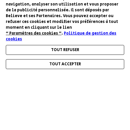
navigation, analyser son utilisation et vous proposer
de la publicité personnalisée. Il sont déposés par
Believe et ses Partenaires. Vous pouvez accepter ou
refuser ces cookies et modifier vos préférences à tout
moment en cliquant sur le lien
“ Paramètres des cookies ”
.
Politique de gestion des
cookies
RESTEZ INFORMÉ DE NOS BONS PLANS ET
TOUT REFUSER
NOUVEAUTÉS
TOUT ACCEPTER
Menu
Accueil
Mon compte
Mon panier
ENVOYER
A PROPOS DE BELIEVE
NOS CATÉGORIES