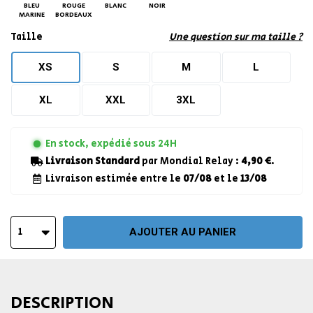
BLEU
ROUGE
BLANC
NOIR
MARINE
BORDEAUX
Taille
Une question sur ma taille ?
XS
S
M
L
XL
XXL
3XL
En stock, expédié sous 24H
Livraison Standard
par Mondial Relay :
4,90 €
.
Livraison estimée entre le
07/08
et le
13/08
1
AJOUTER AU PANIER
DESCRIPTION