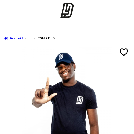
Accueil
...
TSHIRT LD